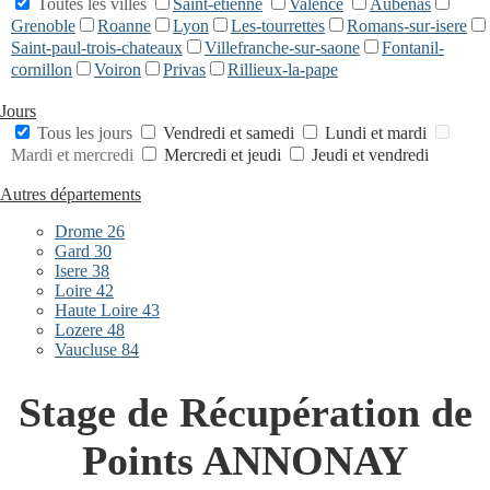
Toutes les villes
Saint-etienne
Valence
Aubenas
Grenoble
Roanne
Lyon
Les-tourrettes
Romans-sur-isere
Saint-paul-trois-chateaux
Villefranche-sur-saone
Fontanil-
cornillon
Voiron
Privas
Rillieux-la-pape
Jours
Tous les jours
Vendredi et samedi
Lundi et mardi
Mardi et mercredi
Mercredi et jeudi
Jeudi et vendredi
Autres départements
Drome 26
Gard 30
Isere 38
Loire 42
Haute Loire 43
Lozere 48
Vaucluse 84
Stage de Récupération de
Points ANNONAY