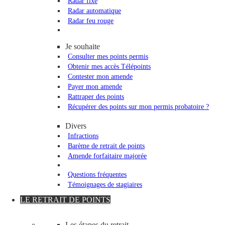
Radar fixe
Radar automatique
Radar feu rouge
Je souhaite
Consulter mes points permis
Obtenir mes accès Télépoints
Contester mon amende
Payer mon amende
Rattraper des points
Récupérer des points sur mon permis probatoire ?
Divers
Infractions
Barème de retrait de points
Amende forfaitaire majorée
Questions fréquentes
Témoignages de stagiaires
LE RETRAIT DE POINTS
Les étapes du retrait