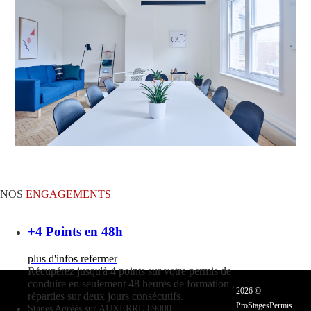
NOS
ENGAGEMENTS
+4 Points en 48h
plus d'infos
refermer
Récupérez jusqu'à 4 points sur votre permis de
conduire en seulement 48 heures de formation ,
2026 ©
réparties sur deux jours consécutifs.
ProStagesPermis
plus d'infos
Stages Agréés sur AUXERRE 89000