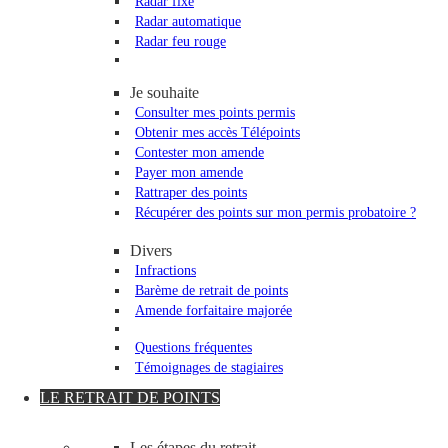
Radar fixe
Radar automatique
Radar feu rouge
Je souhaite
Consulter mes points permis
Obtenir mes accès Télépoints
Contester mon amende
Payer mon amende
Rattraper des points
Récupérer des points sur mon permis probatoire ?
Divers
Infractions
Barème de retrait de points
Amende forfaitaire majorée
Questions fréquentes
Témoignages de stagiaires
LE RETRAIT DE POINTS
Les étapes du retrait