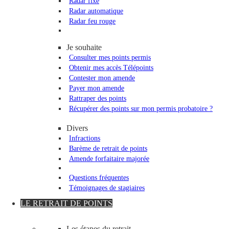
Radar fixe
Radar automatique
Radar feu rouge
Je souhaite
Consulter mes points permis
Obtenir mes accès Télépoints
Contester mon amende
Payer mon amende
Rattraper des points
Récupérer des points sur mon permis probatoire ?
Divers
Infractions
Barème de retrait de points
Amende forfaitaire majorée
Questions fréquentes
Témoignages de stagiaires
LE RETRAIT DE POINTS
Les étapes du retrait