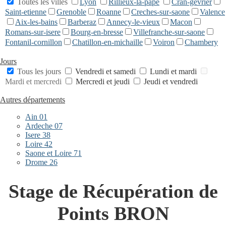
Toutes les villes
Lyon
Rillieux-la-pape
Cran-gevrier
Saint-etienne
Grenoble
Roanne
Creches-sur-saone
Valence
Aix-les-bains
Barberaz
Annecy-le-vieux
Macon
Romans-sur-isere
Bourg-en-bresse
Villefranche-sur-saone
Fontanil-cornillon
Chatillon-en-michaille
Voiron
Chambery
Jours
Tous les jours
Vendredi et samedi
Lundi et mardi
Mardi et mercredi
Mercredi et jeudi
Jeudi et vendredi
Autres départements
Ain 01
Ardeche 07
Isere 38
Loire 42
Saone et Loire 71
Drome 26
Stage de Récupération de
Points BRON