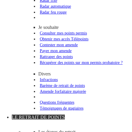
Radar fixe
Radar automatique
Radar feu rouge
Je souhaite
Consulter mes points permis
Obtenir mes accès Télépoints
Contester mon amende
Payer mon amende
Rattraper des points
Récupérer des points sur mon permis probatoire ?
Divers
Infractions
Barème de retrait de points
Amende forfaitaire majorée
Questions fréquentes
Témoignages de stagiaires
LE RETRAIT DE POINTS
Les étapes du retrait