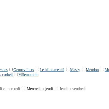
esnes
Gennevilliers
Le blanc-mesnil
Massy
Meudon
Mo
s-corbeil
Villemomble
i et mercredi
Mercredi et jeudi
Jeudi et vendredi