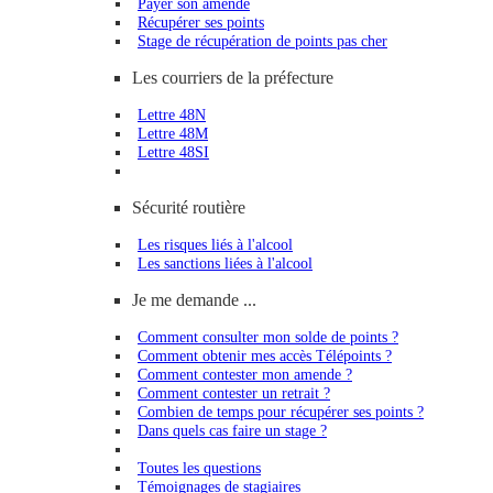
Payer son amende
Récupérer ses points
Stage de récupération de points pas cher
Les courriers de la préfecture
Lettre 48N
Lettre 48M
Lettre 48SI
Sécurité routière
Les risques liés à l'alcool
Les sanctions liées à l'alcool
Je me demande ...
Comment consulter mon solde de points ?
Comment obtenir mes accès Télépoints ?
Comment contester mon amende ?
Comment contester un retrait ?
Combien de temps pour récupérer ses points ?
Dans quels cas faire un stage ?
Toutes les questions
Témoignages de stagiaires