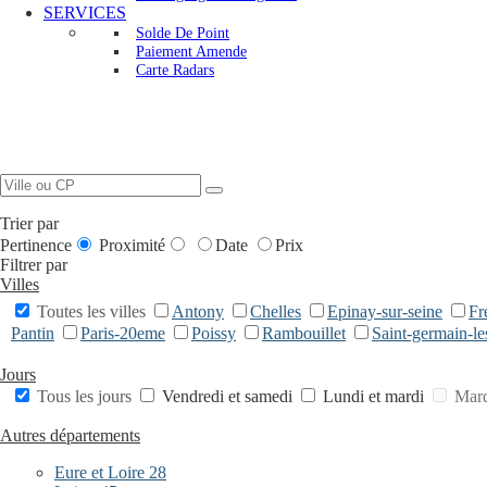
SERVICES
Solde De Point
Paiement Amende
Carte Radars
Trier par
Pertinence
Proximité
Date
Prix
Filtrer par
Villes
Toutes les villes
Antony
Chelles
Epinay-sur-seine
Fr
Pantin
Paris-20eme
Poissy
Rambouillet
Saint-germain-le
Jours
Tous les jours
Vendredi et samedi
Lundi et mardi
Mard
Autres départements
Eure et Loire 28