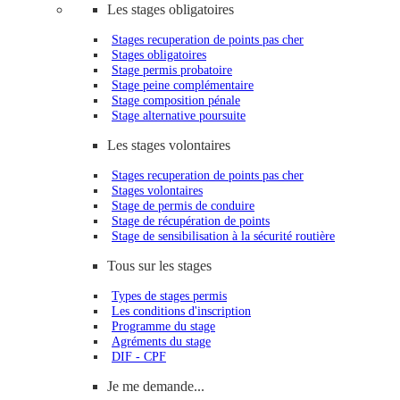
Les stages obligatoires
Stages recuperation de points pas cher
Stages obligatoires
Stage permis probatoire
Stage peine complémentaire
Stage composition pénale
Stage alternative poursuite
Les stages volontaires
Stages recuperation de points pas cher
Stages volontaires
Stage de permis de conduire
Stage de récupération de points
Stage de sensibilisation à la sécurité routière
Tous sur les stages
Types de stages permis
Les conditions d'inscription
Programme du stage
Agréments du stage
DIF - CPF
Je me demande...