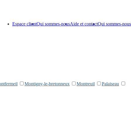
Espace client
Qui sommes-nous
Aide et contact
Qui sommes-nous
ntfermeil
Montigny-le-bretonneux
Montreuil
Palaiseau