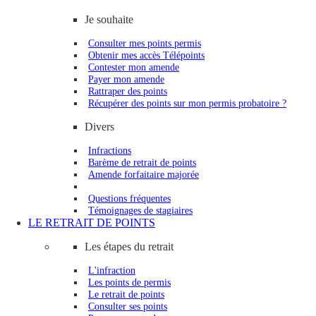
Je souhaite
Consulter mes points permis
Obtenir mes accès Télépoints
Contester mon amende
Payer mon amende
Rattraper des points
Récupérer des points sur mon permis probatoire ?
Divers
Infractions
Barème de retrait de points
Amende forfaitaire majorée
Questions fréquentes
Témoignages de stagiaires
LE RETRAIT DE POINTS
Les étapes du retrait
L'infraction
Les points de permis
Le retrait de points
Consulter ses points