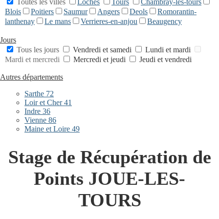
Toutes les villes
Loches
Tours
Chambray-les-tours
Blois
Poitiers
Saumur
Angers
Deols
Romorantin-
lanthenay
Le mans
Verrieres-en-anjou
Beaugency
Jours
Tous les jours
Vendredi et samedi
Lundi et mardi
Mardi et mercredi
Mercredi et jeudi
Jeudi et vendredi
Autres départements
Sarthe 72
Loir et Cher 41
Indre 36
Vienne 86
Maine et Loire 49
Stage de Récupération de
Points JOUE-LES-
TOURS