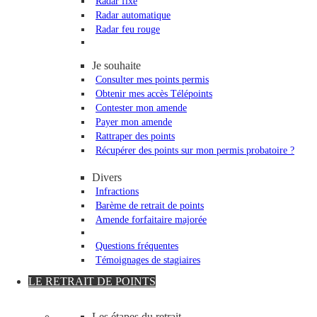
Radar fixe
Radar automatique
Radar feu rouge
Je souhaite
Consulter mes points permis
Obtenir mes accès Télépoints
Contester mon amende
Payer mon amende
Rattraper des points
Récupérer des points sur mon permis probatoire ?
Divers
Infractions
Barème de retrait de points
Amende forfaitaire majorée
Questions fréquentes
Témoignages de stagiaires
LE RETRAIT DE POINTS
Les étapes du retrait