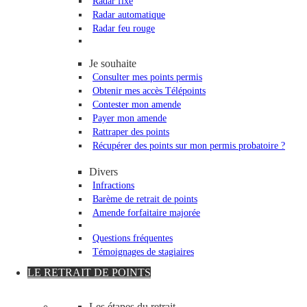
Radar fixe
Radar automatique
Radar feu rouge
Je souhaite
Consulter mes points permis
Obtenir mes accès Télépoints
Contester mon amende
Payer mon amende
Rattraper des points
Récupérer des points sur mon permis probatoire ?
Divers
Infractions
Barème de retrait de points
Amende forfaitaire majorée
Questions fréquentes
Témoignages de stagiaires
LE RETRAIT DE POINTS
Les étapes du retrait