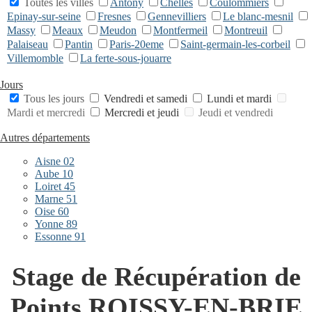
Toutes les villes
Antony
Chelles
Coulommiers
Epinay-sur-seine
Fresnes
Gennevilliers
Le blanc-mesnil
Massy
Meaux
Meudon
Montfermeil
Montreuil
Palaiseau
Pantin
Paris-20eme
Saint-germain-les-corbeil
Villemomble
La ferte-sous-jouarre
Jours
Tous les jours
Vendredi et samedi
Lundi et mardi
Mardi et mercredi
Mercredi et jeudi
Jeudi et vendredi
Autres départements
Aisne 02
Aube 10
Loiret 45
Marne 51
Oise 60
Yonne 89
Essonne 91
Stage de Récupération de
Points ROISSY-EN-BRIE