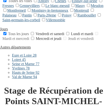
Toutes les villes
Antony
Chelles
Epinay-sur-seine
Fresnes
Gennevilliers
Le blanc-mesnil
Massy
Meudon
Montfermeil
Montigny-le-bretonneux
Montreuil
Palaiseau
Pantin
Paris-20eme
Poissy
Rambouillet
Saint-germain-les-corbeil
Villemomble
Jours
Tous les jours
Vendredi et samedi
Lundi et mardi
Mardi et mercredi
Mercredi et jeudi
Jeudi et vendredi
Autres départements
Eure et Loire 28
Loiret 45
Seine et Marne 77
Yvelines 78
Hauts de Seine 92
Val de Marne 94
Stage de Récupération de
Points SAINT-MICHEL-