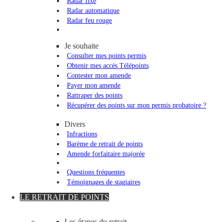
Radar fixe
Radar automatique
Radar feu rouge
Je souhaite
Consulter mes points permis
Obtenir mes accès Télépoints
Contester mon amende
Payer mon amende
Rattraper des points
Récupérer des points sur mon permis probatoire ?
Divers
Infractions
Barème de retrait de points
Amende forfaitaire majorée
Questions fréquentes
Témoignages de stagiaires
LE RETRAIT DE POINTS
Les étapes du retrait