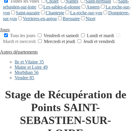
Toutes les villes
Cholet
Nantes
Saint-herblain
Saint-
sebastien-sur-loire
Les-sables-d-olonne
Angers
La roche-sur-
yon
Saint-nazaire
Chantepie
La-roche-sur-yon
Dompierre-
sur-yon
Verrieres-en-anjou
Bressuire
Niort
Jours
Tous les jours
Vendredi et samedi
Lundi et mardi
Mardi et mercredi
Mercredi et jeudi
Jeudi et vendredi
Autres départements
Ile et Vilaine 35
Maine et Loire 49
Morbihan 56
Vendee 85
Stage de Récupération de
Points SAINT-
SEBASTIEN-SUR-