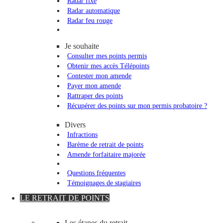
Radar fixe
Radar automatique
Radar feu rouge
Je souhaite
Consulter mes points permis
Obtenir mes accès Télépoints
Contester mon amende
Payer mon amende
Rattraper des points
Récupérer des points sur mon permis probatoire ?
Divers
Infractions
Barème de retrait de points
Amende forfaitaire majorée
Questions fréquentes
Témoignages de stagiaires
LE RETRAIT DE POINTS
Les étapes du retrait