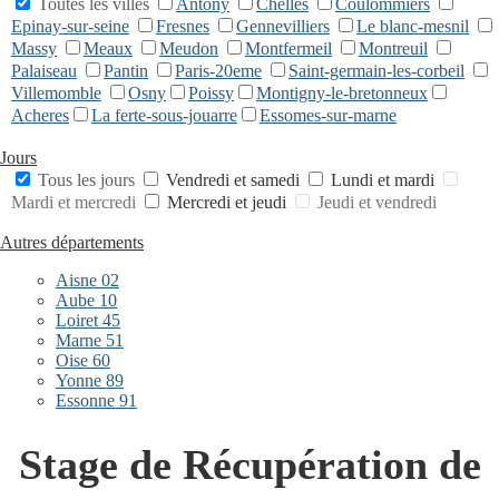
Toutes les villes
Antony
Chelles
Coulommiers
Epinay-sur-seine
Fresnes
Gennevilliers
Le blanc-mesnil
Massy
Meaux
Meudon
Montfermeil
Montreuil
Palaiseau
Pantin
Paris-20eme
Saint-germain-les-corbeil
Villemomble
Osny
Poissy
Montigny-le-bretonneux
Acheres
La ferte-sous-jouarre
Essomes-sur-marne
Jours
Tous les jours
Vendredi et samedi
Lundi et mardi
Mardi et mercredi
Mercredi et jeudi
Jeudi et vendredi
Autres départements
Aisne 02
Aube 10
Loiret 45
Marne 51
Oise 60
Yonne 89
Essonne 91
Stage de Récupération de