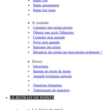
Radar fixe
Radar automatique
Radar feu rouge
Je souhaite
Consulter mes points permis
Obtenir mes accès Télépoints
Contester mon amende
Payer mon amende
Rattraper des points
Récupérer des points sur mon permis probatoire ?
Divers
Infractions
Barème de retrait de points
Amende forfaitaire majorée
Questions fréquentes
Témoignages de stagiaires
LE RETRAIT DE POINTS
Les étapes du retrait