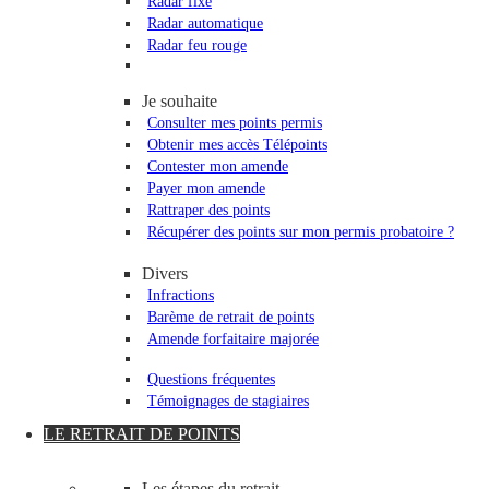
Radar fixe
Radar automatique
Radar feu rouge
Je souhaite
Consulter mes points permis
Obtenir mes accès Télépoints
Contester mon amende
Payer mon amende
Rattraper des points
Récupérer des points sur mon permis probatoire ?
Divers
Infractions
Barème de retrait de points
Amende forfaitaire majorée
Questions fréquentes
Témoignages de stagiaires
LE RETRAIT DE POINTS
Les étapes du retrait