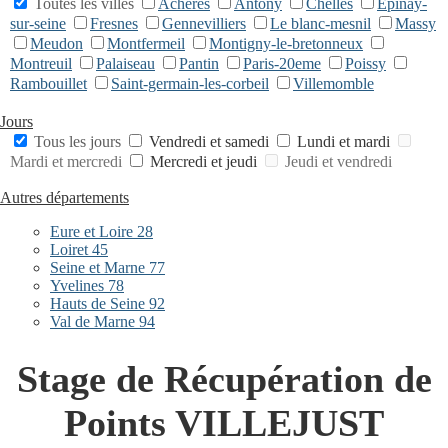
Toutes les villes
Acheres
Antony
Chelles
Epinay-
sur-seine
Fresnes
Gennevilliers
Le blanc-mesnil
Massy
Meudon
Montfermeil
Montigny-le-bretonneux
Montreuil
Palaiseau
Pantin
Paris-20eme
Poissy
Rambouillet
Saint-germain-les-corbeil
Villemomble
Jours
Tous les jours
Vendredi et samedi
Lundi et mardi
Mardi et mercredi
Mercredi et jeudi
Jeudi et vendredi
Autres départements
Eure et Loire 28
Loiret 45
Seine et Marne 77
Yvelines 78
Hauts de Seine 92
Val de Marne 94
Stage de Récupération de
Points VILLEJUST