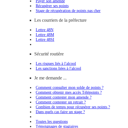
Payer son amende
Récupérer ses points
Stage de récupération de points pas cher
Les courriers de la préfecture
Lettre 48N
Lettre 48M
Lettre 48SI
Sécurité routière
Les risques liés à l'alcool
Les sanctions liées à l'alcool
Je me demande ...
Comment consulter mon solde de points ?
Comment obtenir mes accès Télépoints ?
Comment contester mon amende ?
Comment contester un retrait ?
Combien de temps pour récupérer ses points ?
Dans quels cas faire un stage ?
Toutes les questions
Témoignages de stagiaires