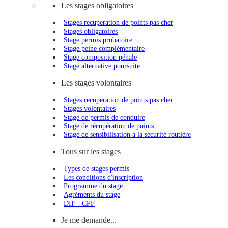
Les stages obligatoires
Stages recuperation de points pas cher
Stages obligatoires
Stage permis probatoire
Stage peine complémentaire
Stage composition pénale
Stage alternative poursuite
Les stages volontaires
Stages recuperation de points pas cher
Stages volontaires
Stage de permis de conduire
Stage de récupération de points
Stage de sensibilisation à la sécurité routière
Tous sur les stages
Types de stages permis
Les conditions d'inscription
Programme du stage
Agréments du stage
DIF - CPF
Je me demande...