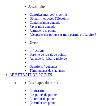
Je souhaite
Consulter mes points permis
Obtenir mes accès Télépoints
Contester mon amende
Payer mon amende
Rattraper des points
Récupérer des points sur mon permis probatoire ?
Divers
Infractions
Barème de retrait de points
Amende forfaitaire majorée
Questions fréquentes
Témoignages de stagiaires
LE RETRAIT DE POINTS
Les étapes du retrait
L'infraction
Les points de permis
Le retrait de points
Consulter ses points