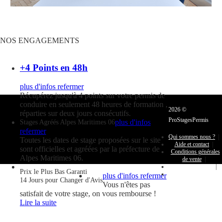
NOS
ENGAGEMENTS
+4 Points en 48h
plus d'infos
refermer
Récupérez jusqu'à 4 points sur votre permis de
conduire en seulement 48 heures de formation ,
2026 ©
réparties sur deux jours consécutifs.
ProStagesPermis
plus d'infos
Stages Agréés Alpes Maritimes 06
refermer
Qui sommes nous ?
|
Toutes les dates de stage proposées sur le site
Aide et contact
|
sont officielles et agréées par la préfecture de
Conditions générales
Alpes Maritimes 06.
de vente
|
Mentions légales
|
Prix le Plus Bas Garanti
Espace Client
plus d'infos
refermer
14 Jours pour Changer d'Avis
Vous n'êtes pas
2026 ©
satisfait de votre stage, on vous rembourse !
ProStagesPermis
Lire la suite
Qui sommes
nous ?