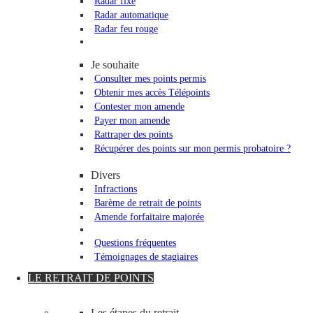
Radar fixe
Radar automatique
Radar feu rouge
Je souhaite
Consulter mes points permis
Obtenir mes accès Télépoints
Contester mon amende
Payer mon amende
Rattraper des points
Récupérer des points sur mon permis probatoire ?
Divers
Infractions
Barème de retrait de points
Amende forfaitaire majorée
Questions fréquentes
Témoignages de stagiaires
LE RETRAIT DE POINTS
Les étapes du retrait