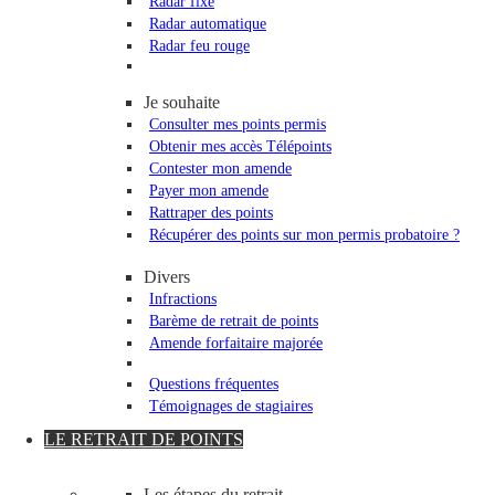
Radar fixe
Radar automatique
Radar feu rouge
Je souhaite
Consulter mes points permis
Obtenir mes accès Télépoints
Contester mon amende
Payer mon amende
Rattraper des points
Récupérer des points sur mon permis probatoire ?
Divers
Infractions
Barème de retrait de points
Amende forfaitaire majorée
Questions fréquentes
Témoignages de stagiaires
LE RETRAIT DE POINTS
Les étapes du retrait