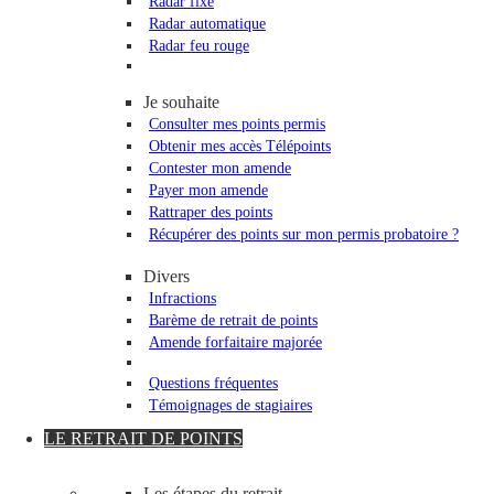
Radar fixe
Radar automatique
Radar feu rouge
Je souhaite
Consulter mes points permis
Obtenir mes accès Télépoints
Contester mon amende
Payer mon amende
Rattraper des points
Récupérer des points sur mon permis probatoire ?
Divers
Infractions
Barème de retrait de points
Amende forfaitaire majorée
Questions fréquentes
Témoignages de stagiaires
LE RETRAIT DE POINTS
Les étapes du retrait