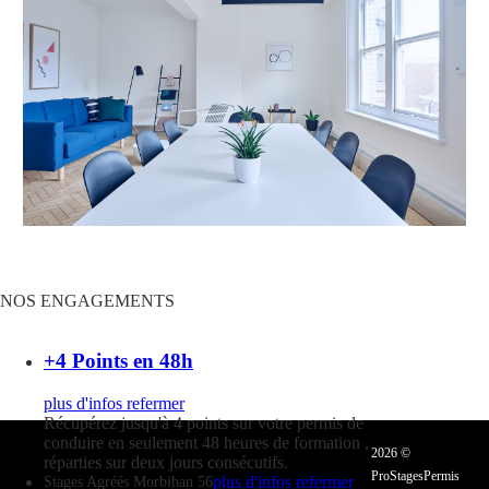
NOS
ENGAGEMENTS
+4 Points en 48h
plus d'infos
refermer
Récupérez jusqu'à 4 points sur votre permis de
conduire en seulement 48 heures de formation ,
2026 ©
réparties sur deux jours consécutifs.
ProStagesPermis
plus d'infos
refermer
Stages Agréés Morbihan 56