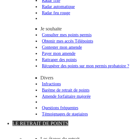
Radar fixe
Radar automatique
Radar feu rouge
Je souhaite
Consulter mes points permis
Obtenir mes accès Télépoints
Contester mon amende
Payer mon amende
Rattraper des points
Récupérer des points sur mon permis probatoire ?
Divers
Infractions
Barème de retrait de points
Amende forfaitaire majorée
Questions fréquentes
Témoignages de stagiaires
LE RETRAIT DE POINTS
Les étapes du retrait