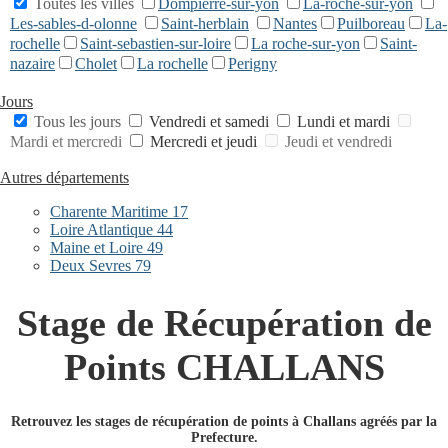
Toutes les villes
Dompierre-sur-yon
La-roche-sur-yon
Les-sables-d-olonne
Saint-herblain
Nantes
Puilboreau
La-
rochelle
Saint-sebastien-sur-loire
La roche-sur-yon
Saint-
nazaire
Cholet
La rochelle
Perigny
Jours
Tous les jours
Vendredi et samedi
Lundi et mardi
Mardi et mercredi
Mercredi et jeudi
Jeudi et vendredi
Autres départements
Charente Maritime 17
Loire Atlantique 44
Maine et Loire 49
Deux Sevres 79
Stage de Récupération de
Points CHALLANS
Retrouvez les stages de récupération de points à Challans agréés par la
Prefecture.