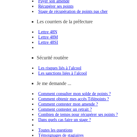
Payer son amende
Récupérer ses points
Stage de récupération de points pas cher
Les courriers de la préfecture
Lettre 48N
Lettre 48M
Lettre 48SI
Sécurité routière
Les risques liés à l'alcool
Les sanctions liées à l'alcool
Je me demande ...
Comment consulter mon solde de points ?
Comment obtenir mes accès Télépoints ?
Comment contester mon amende ?
Comment contester un retrait ?
Combien de temps pour récupérer ses points ?
Dans quels cas faire un stage ?
Toutes les questions
Témoignages de stagiaires