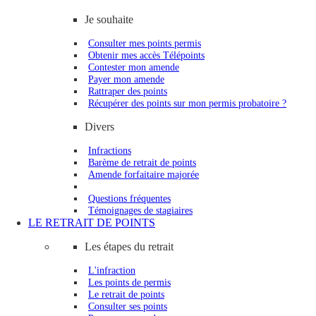
Je souhaite
Consulter mes points permis
Obtenir mes accès Télépoints
Contester mon amende
Payer mon amende
Rattraper des points
Récupérer des points sur mon permis probatoire ?
Divers
Infractions
Barème de retrait de points
Amende forfaitaire majorée
Questions fréquentes
Témoignages de stagiaires
LE RETRAIT DE POINTS
Les étapes du retrait
L'infraction
Les points de permis
Le retrait de points
Consulter ses points