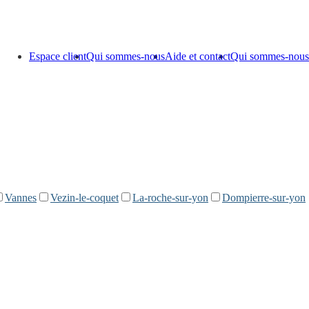
Espace client
Qui sommes-nous
Aide et contact
Qui sommes-nous
Vannes
Vezin-le-coquet
La-roche-sur-yon
Dompierre-sur-yon