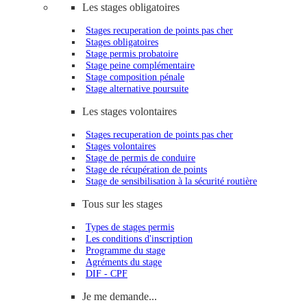
Les stages obligatoires
Stages recuperation de points pas cher
Stages obligatoires
Stage permis probatoire
Stage peine complémentaire
Stage composition pénale
Stage alternative poursuite
Les stages volontaires
Stages recuperation de points pas cher
Stages volontaires
Stage de permis de conduire
Stage de récupération de points
Stage de sensibilisation à la sécurité routière
Tous sur les stages
Types de stages permis
Les conditions d'inscription
Programme du stage
Agréments du stage
DIF - CPF
Je me demande...