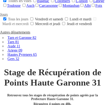
Toutes les villes
Blagnac
Colomiers
L-union
Labege
Toulouse
Auch
Carcassonne
Montauban
Albi
Foix
Jours
Tous les jours
Vendredi et samedi
Lundi et mardi
Mardi et mercredi
Mercredi et jeudi
Jeudi et vendredi
Autres départements
Tarn et Garonne 82
Tarn 81
Aude 11
Ariege 09
Hautes Pyrenees 65
Gers 32
Stage de Récupération de
Points Haute Garonne 31
Retrouvez tous les stages de récupération de points agréés par la
Prefecture Haute Garonne 31.
Récupérez 4 points en 48h.