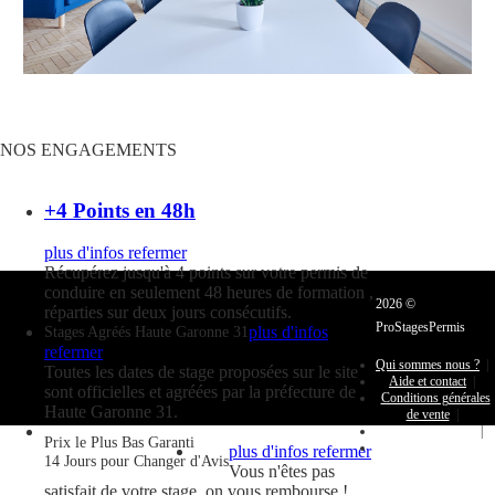
NOS
ENGAGEMENTS
+4 Points en 48h
plus d'infos
refermer
Récupérez jusqu'à 4 points sur votre permis de
conduire en seulement 48 heures de formation ,
2026 ©
réparties sur deux jours consécutifs.
ProStagesPermis
plus d'infos
Stages Agréés Haute Garonne 31
refermer
Qui sommes nous ?
|
Toutes les dates de stage proposées sur le site
Aide et contact
|
sont officielles et agréées par la préfecture de
Conditions générales
Haute Garonne 31.
de vente
|
Mentions légales
|
Prix le Plus Bas Garanti
Espace Client
plus d'infos
refermer
14 Jours pour Changer d'Avis
Vous n'êtes pas
2026 ©
satisfait de votre stage, on vous rembourse !