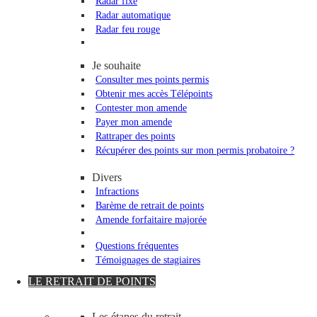
Radar fixe
Radar automatique
Radar feu rouge
Je souhaite
Consulter mes points permis
Obtenir mes accès Télépoints
Contester mon amende
Payer mon amende
Rattraper des points
Récupérer des points sur mon permis probatoire ?
Divers
Infractions
Barème de retrait de points
Amende forfaitaire majorée
Questions fréquentes
Témoignages de stagiaires
LE RETRAIT DE POINTS
Les étapes du retrait