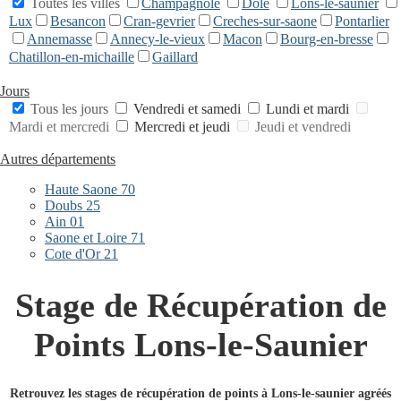
Toutes les villes
Champagnole
Dole
Lons-le-saunier
Lux
Besancon
Cran-gevrier
Creches-sur-saone
Pontarlier
Annemasse
Annecy-le-vieux
Macon
Bourg-en-bresse
Chatillon-en-michaille
Gaillard
Jours
Tous les jours
Vendredi et samedi
Lundi et mardi
Mardi et mercredi
Mercredi et jeudi
Jeudi et vendredi
Autres départements
Haute Saone 70
Doubs 25
Ain 01
Saone et Loire 71
Cote d'Or 21
Stage de Récupération de
Points Lons-le-Saunier
Retrouvez les stages de récupération de points à Lons-le-saunier agréés