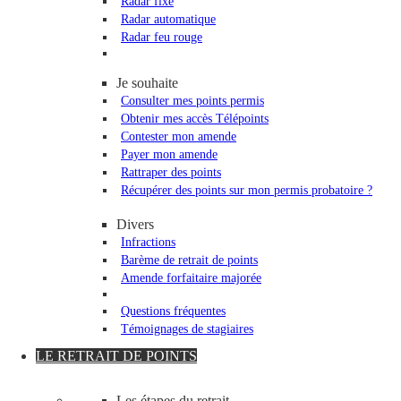
Radar fixe
Radar automatique
Radar feu rouge
Je souhaite
Consulter mes points permis
Obtenir mes accès Télépoints
Contester mon amende
Payer mon amende
Rattraper des points
Récupérer des points sur mon permis probatoire ?
Divers
Infractions
Barème de retrait de points
Amende forfaitaire majorée
Questions fréquentes
Témoignages de stagiaires
LE RETRAIT DE POINTS
Les étapes du retrait